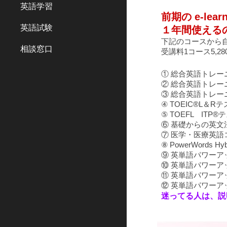
英語学習
前期の e-le
英語試験
１年間使える
下記のコースから
相談窓口
受講料1コース5,2
① 総合英語トレ
② 総合英語トレ
③ 総合英語トレ
④ TOEIC®L
⑤ TOEFL ITP
⑥ 基礎からの英
⑦ 医学・医療英語
⑧ PowerWords H
⑨ 英単語パワーア
⑩ 英単語パワーア
⑪ 英単語パワーア
⑫ 英単語パワー
迷ってる人は、説