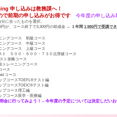
arning 申し込みは教務課へ！
ので前期の申し込みがお得です
今年度の申し込み
自分に合ったものを選択。
80円が、コース終了で3,300円の助成金 →
１年間
1,980円で受講で
ーニングコース 初級コース
ーニングコース 中級コース
ーニングコース 上級コース
＆Rテスト ５００・６００・７３０点突破コース
®テスト攻略コース
文法トレーニングコース
コース
ybid コース
ップコースTOEFL®テスト編
ップコースTOEIC®テスト編
ップコース理工編
アップコース医学・医療編
明会に行ってみよう！
←
今年度の予定については決定しだいお