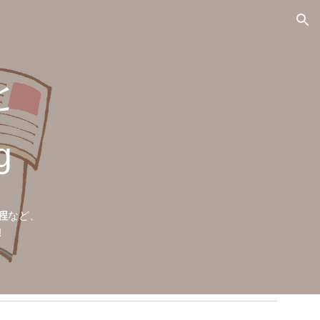
ion
と
g
程
など、
!