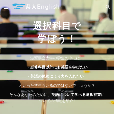
Skip to main content
Skip to navigation
選択科目で
学ぼう！
滋賀県立大学の学生の中には、
・
必修科目以外にも英語を学びたい
・
英語の勉強により力を入れたい
といった学生もいるのではないでしょうか？
そんなあなたのために
、
英語について学べる選択授業
に
ついての情報を
紹介 !