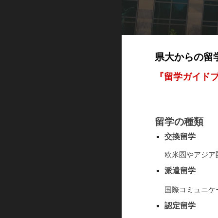
県大からの留
『留学ガイドブ
留学の種類
交換留学
欧米圏やアジア
派遣留学
国際コミュニケ
認定留学