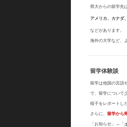
県大からの留学先
アメリカ、カナダ
などがあります。
海外の大学など、
留学体験談
留学は他国の言語
で、留学について
様子をレポートし
さらに、
留学から
「お知らせ」→「