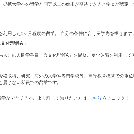
、提携大学への留学と同等以上の効果が期待できると学長が認定し
を利用した1ヶ月程度の留学。
自分の条件に合う留学先を探せます
異文化理解A」
県大）の人間学科目「異文化理解A」を履修、夏季休暇を利用して
資格取得、研究、海外の大学や専門学校等、高等教育機関での単位
も属さない私費での留学です。
留学ができそうか、より詳しく知りたい方
は
こちら
を
チェック！