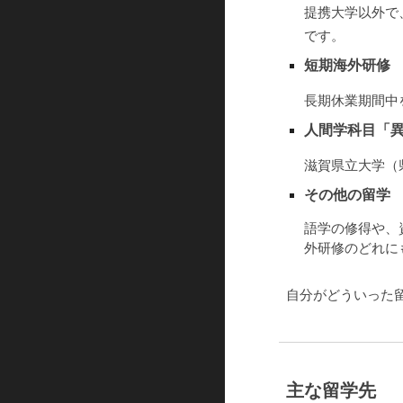
提携大学以外で
です。
短期海外研修
長期休業期間中
人間学科目「
滋賀県立大学（
その他の留学
語学の修得や、
外研修のどれに
自分がどういった
主な留学先