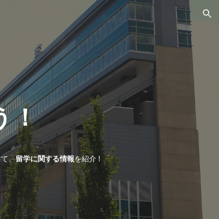
ion
う！
けて、
留学に関する情報
を紹介
!